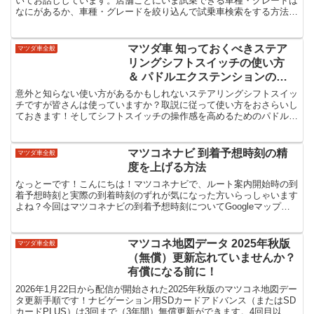
いてお話ししています。店舗ごとにいま試乗できる車種・グレードは
なにがあるか、車種・グレードを絞り込んで試乗車検索をする方法、
また、試乗車を予約する方法などについてお話ししています。
マツダ車 知っておくべきステア
マツダ車全般
リングシフトスイッチの使い方
＆ パドルエクステンションの装
着
意外と知らない使い方があるかもしれないステアリングシフトスイッ
チですが皆さんは使っていますか？取説に従って使い方をおさらいし
ておきます！そしてシフトスイッチの操作感を高めるためのパドルエ
クステンションの取付けについてもお話ししています！
マツコネナビ 到着予想時刻の精
マツダ車全般
度を上げる方法
なっとーです！こんにちは！マツコネナビで、ルート案内開始時の到
着予想時刻と実際の到着時刻のずれが気になった方いらっしゃいます
よね？今回はマツコネナビの到着予想時刻についてGoogleマップと
の比較も交えてお話ししてみたいと思います！マツコネ...
マツコネ地図データ 2025年秋版
マツダ車全般
（無償）更新忘れていませんか？
有償になる前に！
2026年1月22日から配信が開始された2025年秋版のマツコネ地図デー
タ更新手順です！ナビゲーション用SDカードアドバンス（またはSD
カードPLUS）は3回まで（3年間）無償更新ができます。4回目以降