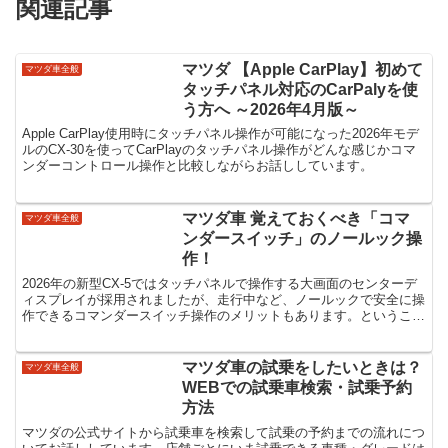
関連記事
マツダ 【Apple CarPlay】初めて
マツダ車全般
タッチパネル対応のCarPalyを使
う方へ ～2026年4月版～
Apple CarPlay使用時にタッチパネル操作が可能になった2026年モデ
ルのCX-30を使ってCarPlayのタッチパネル操作がどんな感じかコマ
ンダーコントロール操作と比較しながらお話ししています。
マツダ車 覚えておくべき「コマ
マツダ車全般
ンダースイッチ」のノールック操
作！
2026年の新型CX-5ではタッチパネルで操作する大画面のセンターデ
ィスプレイが採用されましたが、走行中など、ノールックで安全に操
作できるコマンダースイッチ操作のメリットもあります。ということ
でコマンダースイッチ操作についてお話ししています！
マツダ車の試乗をしたいときは？
マツダ車全般
WEBでの試乗車検索・試乗予約
方法
マツダの公式サイトから試乗車を検索して試乗の予約までの流れにつ