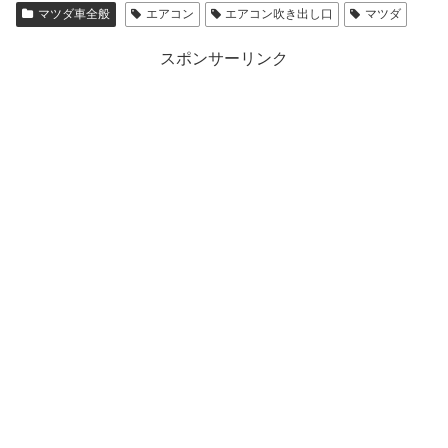
マツダ車全般
エアコン
エアコン吹き出し口
マツダ
スポンサーリンク