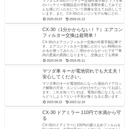
マツダ CX-30のバッテリー交換作業手順とマツダ車
のバッテリー初期設定の手順を実際作業してみてど
んな感じだったかについて画像を交えてお話しして
います。また、CX-30のエンジンモデル毎にどの型
番のバッテリーを購入すべきかもお話ししていま
2025.03.07
2026.01.13
す。
CX-30（1分かからない！？）エアコン
フィルター交換は超簡単！
CX-30のエアコンフィルター交換の作業手順記事で
す。エアコンフィルター交換にどのくらい時間がか
かるか測ってみたら〇〇秒かからなかったです^^車
内の悪臭の原因になりますし、交換はとても簡単な
ので定期的に交換するのが良いですね。
2024.04.05
2024.05.11
マツダ車 キーが電池切れでも大丈夫！
安心してください。
マツダ車のキーが電池切れになった場合のドアロッ
ク解除の方法・エンジンのかけかたについてお話し
ます。これを知っていれば、電池が急になくなった
らどうしよう？という不安が無くなると思いますの
で是非最後まで読んでみてください！
2023.09.22
2023.12.19
CX-30 ドアミラー 110円で水滴から守
る
CX-30のドアミラーに100均の曇り止めフィルムを