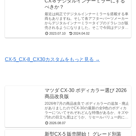
CX-8 デジタルインナーミラーにする
べきか？
最近は純正でデジタルインナーミラーを搭載する車
両もありますね。そして各アフターパーツメーカー
からデジタルインナーミラータイプのドラレコが販
売されるようになりました。そこで今回はデジタル
インナーミラーについて考えてみたいと思います。
2023.07.10
2024.04.02
CX-5_CX-8_CX30カスタムをもっと見る →
マツダ CX-30 ボディカラー選び 2026
商品改良版
2026年7月の商品改良で ボディカラーの追加・廃止
がありましたのでCX-30の最新の全9色のボディカ
ラーについてそれぞれどんな特徴があるか、キズや
汚れの目立ち度はどうか、リセールバリュー的には
どうかなどについてお話ししています。
2026.08.07
新型CX-5 販売開始！ グレード別装