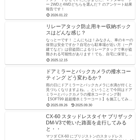
ー 2WDと4WDどちらを選んだ？ のアンケート結果
報告です！
2026.01.22
リレーアタック防止用キー収納ボック
スはどんな感じ？
なっとーです！ こんにちは！みなさん、車のキーの
保管は安全ですか？自宅から駐車場が近い方（一戸
建てなど）は窃盗団によるリレーアタックで車が盗
難される可能性があります！でも、自宅に保管して
いるキーの電波を遮断していればリレーアタックに
2025.12.15
よる盗難...
ドアミラーとバックカメラの撥水コー
ティング どう変わるか？
雨の日にドアミラーとバックカメラに水滴が付くと
見づらくなりますよね。。ということで今回はドア
ミラーとバックカメラの撥水コーティング剤
【SOFT99 超超撥水ミラーコート】を施工してみま
した！車両はマツダのCX-60です。
2025.09.26
2025.09.30
CX-60 スタッドレスタイヤ ブリザック
DM-V3で乾いた路面を走行してみる
と・・
マツダ CX-60 にブリジストンのスタッドレス