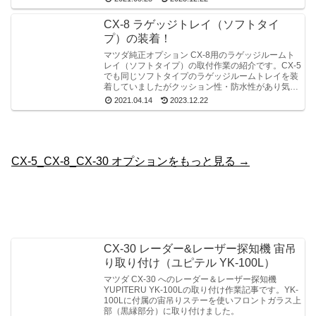
CX-8 ラゲッジトレイ（ソフトタイ
プ）の装着！
マツダ純正オプション CX-8用のラゲッジルームト
レイ（ソフトタイプ）の取付作業の紹介です。CX-5
でも同じソフトタイプのラゲッジルームトレイを装
着していましたがクッション性・防水性があり気に
入ってましたのでCX-8にも装着しました。
2021.04.14
2023.12.22
CX-5_CX-8_CX-30 オプションをもっと見る →
CX-30 レーダー&レーザー探知機 宙吊
り取り付け（ユピテル YK-100L）
マツダ CX-30 へのレーダー＆レーザー探知機
YUPITERU YK-100Lの取り付け作業記事です。YK-
100Lに付属の宙吊りステーを使いフロントガラス上
部（黒縁部分）に取り付けました。