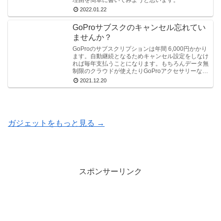
理由を簡単に書いてみようと思います。
2022.01.22
GoProサブスクのキャンセル忘れてい
ませんか？
GoProのサブスクリプションは年間 6,000円かかり
ます。自動継続となるためキャンセル設定をしなけ
れば毎年支払うことになります。もちろんデータ無
制限のクラウドが使えたりGoProアクセサリーなど
が割引価格で買える特典はありますけど。
2021.12.20
ガジェットをもっと見る →
スポンサーリンク