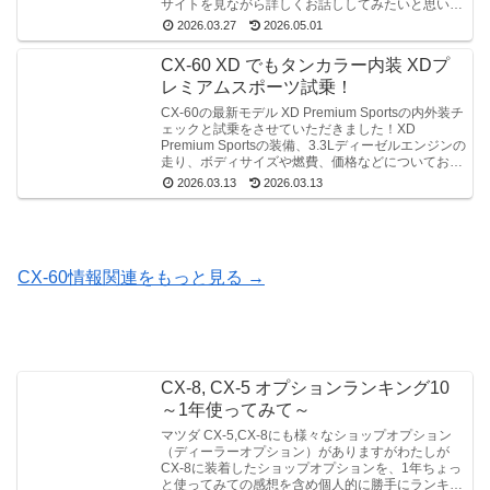
サイトを見ながら詳しくお話ししてみたいと思いま
す！
2026.03.27
2026.05.01
CX-60 XD でもタンカラー内装 XDプ
レミアムスポーツ試乗！
CX-60の最新モデル XD Premium Sportsの内外装チ
ェックと試乗をさせていただきました！XD
Premium Sportsの装備、3.3Lディーゼルエンジンの
走り、ボディサイズや燃費、価格などについてお話
ししています。
2026.03.13
2026.03.13
CX-60情報関連をもっと見る →
CX-8, CX-5 オプションランキング10
～1年使ってみて～
マツダ CX-5,CX-8にも様々なショップオプション
（ディーラーオプション）がありますがわたしが
CX-8に装着したショップオプションを、1年ちょっ
と使ってみての感想を含め個人的に勝手にランキン