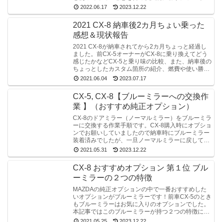
グしてみました！
2022.06.17
2023.12.22
2021 CX-8 納車後2カ月ちょい乗った
感想＆現状報告
2021 CX-8が納車されてから2カ月ちょっと経過し
ました。前CX-5オーナーがCX-8に乗り換えてどう
感じたかなどCX-5と乗り味の比較、また、納車後の
ちょっとしたカスタム箇所の紹介、燃費や使い勝手
など感じたところを紹介します。
2021.06.04
2023.07.17
CX-5, CX-8【ブルーミラーへの交換作
業 】（おすすめ純正オプション）
CX-8のドアミラー（ノーマルミラー）をブルーミラ
ーに交換する作業手順です。CX-8購入時にオプショ
ンでお願いしていましたので納車時にブルーミラー
装着済みでしたが、一旦ノーマルミラーに戻してい
ましたのでブルーミラーへの交換作業をやってみま
2021.05.31
2023.12.22
した。
CX-8 おすすめオプション 第１位 ブル
ーミラーの２つの特徴
MAZDAの純正オプションの中で一番おすすめした
いオプションがブルーミラーです！前車CX-5のとき
もブルーミラーはお気に入りのオプションでした。
本記事ではこのブルーミラーが持つ２つの特徴につ
いて実際に確認した記事となっています。
2021.05.25
2023.12.22