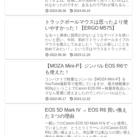
んですよね。普通に水や洗剤等で洗っても汚れはと
れなかったのですが、あるもので汚れが落ちるらし
いという話を聞き、やってみました。
2023.09.26
2024.04.24
トラックボールマウスは思ったより使
いやすかった！【ERGO M575】
なるべく身体に負荷が少ないようなデバイスを使い
たいと思い、今回、初めてトラックボールタイプの
マウスを購入してみました！『なにか新しいことを
始めてみたい！』という方はマウスをトラックボー
ルタイプに変えてみる、というのもアリなんではな
2022.05.30
2023.11.20
いでしょうか。
【MOZA Mini-P】ジンバル EOS R6で
も使えた！
コンパクトで軽量なジンバル【MOZA Mini-P】を
YouTube撮影等で使用していますが、最大積載量が
900gということでCanon EOS R6＋軽量単焦点レン
ズなら普通に使えましたのでこのジンバルはどんな
感じなのかを簡単に紹介します。
2022.05.17
2023.12.22
EOS 5D Mark IV → EOS R6 買い換え
た３つの理由
一眼レフのCanon EOS 5D Mark IVをずっと使用し
ていましたが、とうとうミラーレスのCanon EOS
R6に買い換えました。本記事では私なりの買い替え