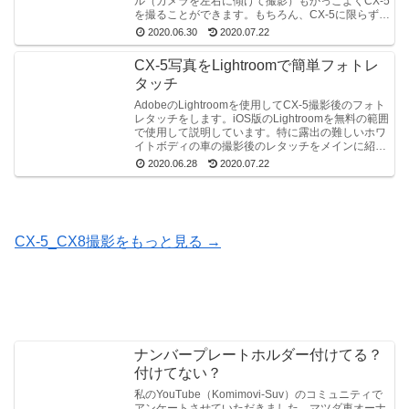
ル（カメラを左右に傾けて撮影）もかっこよくCX-5
を撮ることができます。もちろん、CX-5に限らずす
べての車の撮影で使える撮影方法です。
2020.06.30
2020.07.22
CX-5写真をLightroomで簡単フォトレ
タッチ
AdobeのLightroomを使用してCX-5撮影後のフォト
レタッチをします。iOS版のLightroomを無料の範囲
で使用して説明しています。特に露出の難しいホワ
イトボディの車の撮影後のレタッチをメインに紹介
しています。
2020.06.28
2020.07.22
CX-5_CX8撮影をもっと見る →
ナンバープレートホルダー付けてる？
付けてない？
私のYouTube（Komimovi-Suv）のコミュニティで
アンケートさせていただきました、マツダ車オーナ