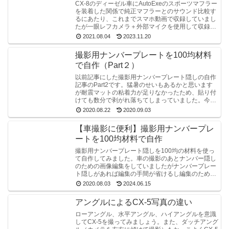
CX-8のディーゼル車にAutoExeのスポーツマフラー
を装着した関係で純正マフラーとのサウンド比較す
るにあたり、これまでスマホ動画で収録していまし
たが一眼レフカメラ＋外部マイクを使用して収録し
てみました。どんな機材を使用したかを紹介しま
2021.08.04
2023.11.20
す。
撮影用ナンバープレートを100均材料
で自作（Part２）
以前記事にした撮影用ナンバープレート隠しの自作
記事のPart2です。猛暑のせいもあるかと思います
が耐震マットの粘着力が足りなかったため、貼り付
けても数分で剥がれ落ちてしまっていました。今度
は外れないような作りに改良しました。
2020.08.22
2020.09.03
【車撮影に便利】撮影用ナンバープレ
ートを100均材料で自作
撮影用ナンバープレート隠しを100均の材料を使っ
て自作してみました。車の撮影のあとナンバー隠し
のための画像編集をしていましたがナンバープレー
ト隠しがあれば編集の手間が省けるし編集のための
画像の劣化も抑えられるということで自作してみま
2020.08.03
2024.06.15
した。
アングルによるCX-5写真の違い
ローアングル、水平アングル、ハイアングルを意識
してCX-5を撮ってみましょう。また、ダッチアング