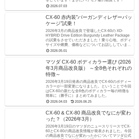
をしています！まさにバケモノ級の燃費です！
2026.07.03
CX-60 赤内装”バーガンディレザーパッ
ケージ”試乗！
2026年3月の商品改良で登場したCX-60の XD-
HYBRID Drive Edition Burgundy Leather Package
の試乗をさせていただきました！乗り心地、ボディ
サイズや燃費、価格などについてお話ししていま
す！
2026.05.01
マツダ CX-60 ボディカラー選び (2026
年3月商品改良版） ～全8色それぞれの
特徴～
2026年3月19日発表の商品改良でCX-60のボディー
カラーが一部変更になりました。ということで今回
はCX-60の新たな全8色のボディカラー毎の特徴を
簡単に（勝手に）まとめてみました。
2026.04.03
2026.06.25
CX-60 & CX-80 商品改良でなにが変わ
った？（2026年3月）
2026年3月19日のマツダのニュースリリースでCX-
60とCX-80の商品改良情報が発表されました。今回
の商品改良でなにが変わったかについてマツダ公式