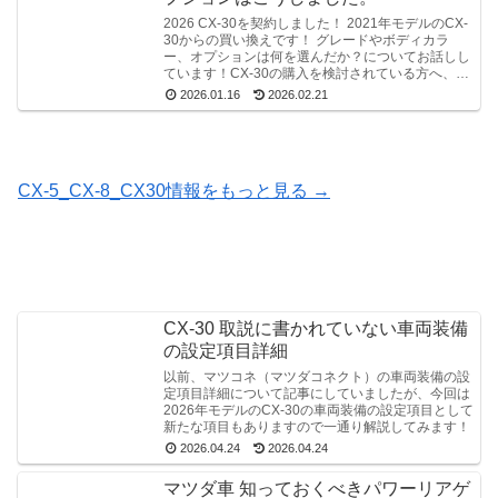
2026 CX-30を契約しました！ 2021年モデルのCX-
30からの買い換えです！ グレードやボディカラ
ー、オプションは何を選んだか？についてお話しし
ています！CX-30の購入を検討されている方へ、少
しでも参考になればと思います。
2026.01.16
2026.02.21
CX-5_CX-8_CX30情報をもっと見る →
CX-30 取説に書かれていない車両装備
の設定項目詳細
以前、マツコネ（マツダコネクト）の車両装備の設
定項目詳細について記事にしていましたが、今回は
2026年モデルのCX-30の車両装備の設定項目として
新たな項目もありますので一通り解説してみます！
2026.04.24
2026.04.24
マツダ車 知っておくべきパワーリアゲ