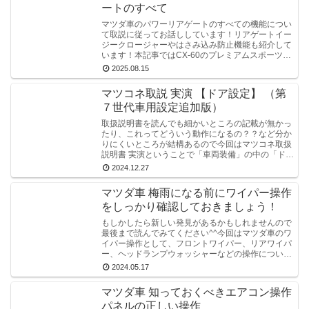
ートのすべて
マツダ車のパワーリアゲートのすべての機能につい
て取説に従ってお話ししています！リアゲートイー
ジークロージャーやはさみ込み防止機能も紹介して
います！本記事ではCX-60のプレミアムスポーツを
使用しています。
2025.08.15
マツコネ取説 実演 【ドア設定】 （第
７世代車用設定追加版）
取扱説明書を読んでも細かいところの記載が無かっ
たり、これってどういう動作になるの？？など分か
りにくいところが結構あるので今回はマツコネ取扱
説明書 実演ということで「車両装備」の中の「ドア
設定」について実際に設定して確認してみます。
2024.12.27
マツダ車 梅雨になる前にワイパー操作
をしっかり確認しておきましょう！
もしかしたら新しい発見があるかもしれませんので
最後まで読んでみてください^^今回はマツダ車のワ
イパー操作として、フロントワイパー、リアワイパ
ー、ヘッドランプウォッシャーなどの操作について
取説を基に詳しく説明してみます。CX-8,CX-60を
2024.05.17
使って説明します。
マツダ車 知っておくべきエアコン操作
パネルの正しい操作