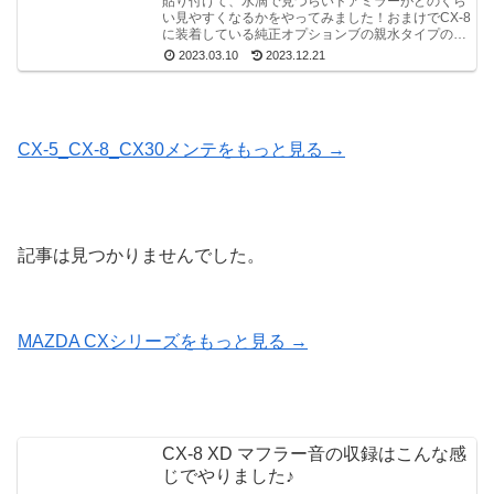
貼り付けて、水滴で見づらいドアミラーがどのくら
い見やすくなるかをやってみました！おまけでCX-8
に装着している純正オプションブの親水タイプのブ
ルーミラーの親水具合いも見てみます。
2023.03.10
2023.12.21
CX-5_CX-8_CX30メンテをもっと見る →
記事は見つかりませんでした。
MAZDA CXシリーズをもっと見る →
CX-8 XD マフラー音の収録はこんな感
じでやりました♪