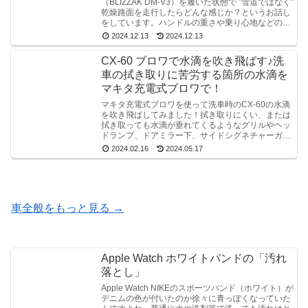
（BLIZZAK DM-V3）を履いた状態で ”雪道ではなく”
乾燥路面を走行したらどんな感じか？というお話し
をしています。ハンドルの重さや乗り心地などのお
話しを中心にお話ししています。
2024.12.13
2024.12.13
CX-60 ブロワで水滴を吹き飛ばす♪洗
車の拭き取りに苦労する箇所の水滴を
マキタ充電式ブロワで！
マキタ充電式ブロワを使って洗車時のCX-60の水滴
を吹き飛ばしてみました！拭き取りにくい、または
拭き取っても水滴が垂れてくるようなグリルやヘッ
ドランプ、ドアミラー下、サイドシグネチャーガー
ニッシュなどの水滴が一気に吹き飛ばせました！
2024.02.16
2024.05.17
車全般をもっと見る →
Apple Watch ホワイトバンドの「汚れ
落とし」
Apple Watch NIKEのスポーツバンド（ホワイト）が
デニムの色が付いたのか徐々に青っぽくなっていた