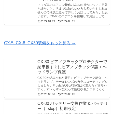
マツダ車のエアコン操作パネルの操作について意外
と細かいところまでは知らない方も多いかもしれま
せんので取説に従って詳しくお話ししてみたいと思
います。CX-60のエアコンを使用してお話ししてい
ます。
2024.01.19
2024.05.19
CX-5_CX-8_CX30装備をもっと見る →
CX-30 ピアノブラックプロテクターで
納車後すぐにピアノブラック保護＋ヘ
ッドランプ保護
CX-30が納車された翌日にピアノブラック部分、ヘ
ッドランプ、テールレンズのガラスコーティングを
しました。ProstaffのGLASIASは相変わらず塗りや
すく、すべっすべになって指紋や傷がつきにくくな
る感じでした！
2026.03.06
2026.03.26
CX-30 バッテリー交換作業 & バッテリ
ー（i-stop）初期設定