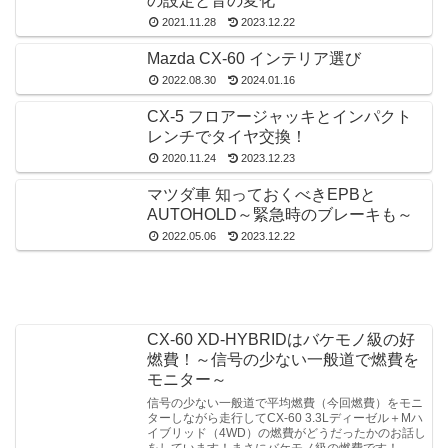
の設定と音の変化
2021.11.28
2023.12.22
Mazda CX-60 インテリア選び
2022.08.30
2024.01.16
CX-5 フロアージャッキとインパクト
レンチでタイヤ交換！
2020.11.24
2023.12.23
マツダ車 知っておくべきEPBと
AUTOHOLD～緊急時のブレーキも～
2022.05.06
2023.12.22
CX-60 XD-HYBRIDはバケモノ級の好
燃費！～信号の少ない一般道で燃費を
モニター～
信号の少ない一般道で平均燃費（今回燃費）をモニ
ターしながら走行してCX-60 3.3Lディーゼル＋Mハ
イブリッド（4WD）の燃費がどうだったかのお話し