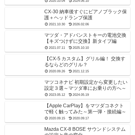
2020.10.04
2024.06.10
CX-30 納車後すぐにピアノブラック保
護＋ヘッドランプ保護
2021.10.30
2026.02.06
マツダ・アドバンストキーの電池交換
【キズつけずに交換】新タイプ編
2021.07.11
2025.10.10
【CX-5 カスタム】グリル編！ 交換す
るならどのグリル？
2020.09.26
2021.12.15
マツコネナビ 初期設定から変更したい
設定３選～マツダ車にお乗りの方へ～
2023.05.12
2024.05.19
【Apple CarPlay】をマツダコネクト
で軽く触ってみた～第一弾・接続編～
2020.09.15
2020.09.17
Mazda CX-8 BOSE サウンドシステム