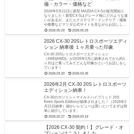
備・カラー・価格など
2026年5月21日に新型 MAZDA CX-5が販売開始と
なりました！新型CX-5はグレード毎にどのような違
いがあるか、またエクステリア・インテリア・価格
や燃費などマツダ公式サイトを見ながらお話しして
います！
2026.05.29
2026.05.29
2026 CX-30 20Sレトロスポーツエディ
ション 納車後 １ヶ月乗った印象
CX-30 20Sレトロスポーツエディション
（4WD[AWD]）が2026年2月に納車されてから約1
ヶ月ほど乗ってみてどんな印象かというお話しをし
ています！
2026.03.20
2026.03.26
2026年2月 CX-30 20S レトロスポーツ
エディション納車！
CX-30のガソリン＋マイルドハイブリッド 20S
Retro Sports Editionが納車されました！（2026年2
月21日納車）細かいレビューは置いといてまずは簡
単に紹介しています。
2026.02.27
2026.03.19
【2026 CX-30 契約！】グレード・オ
プションはこうしました。