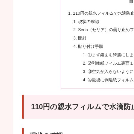
目
110円の親水フィルムで水滴防
現状の確認
Seria（セリア）の曇り止め
開封
貼り付け手順
①まず鏡面を綺麗にしま
②剥離紙フィルム裏面１
③空気が入らないように
④最後に剥離紙フィルム
110円の親水フィルムで水滴防