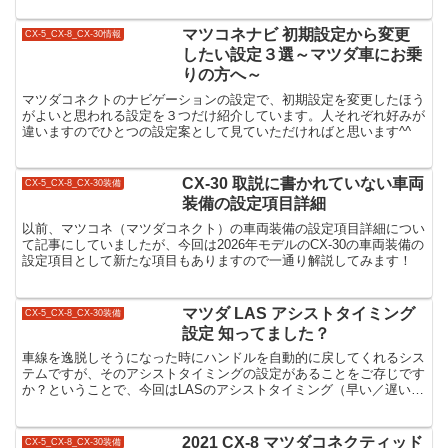
マツコネナビ 初期設定から変更
CX-5_CX-8_CX-30情報
したい設定３選～マツダ車にお乗
りの方へ～
マツダコネクトのナビゲーションの設定で、初期設定を変更したほう
がよいと思われる設定を３つだけ紹介しています。人それぞれ好みが
違いますのでひとつの設定案として見ていただければと思います^^
CX-30 取説に書かれていない車両
CX-5_CX-8_CX-30装備
装備の設定項目詳細
以前、マツコネ（マツダコネクト）の車両装備の設定項目詳細につい
て記事にしていましたが、今回は2026年モデルのCX-30の車両装備の
設定項目として新たな項目もありますので一通り解説してみます！
マツダ LAS アシストタイミング
CX-5_CX-8_CX-30装備
設定 知ってました？
車線を逸脱しそうになった時にハンドルを自動的に戻してくれるシス
テムですが、そのアシストタイミングの設定があることをご存じです
か？ということで、今回はLASのアシストタイミング（早い／遅い）
の設定で動作がどう違うかについてお話したいと思います。
2021 CX-8 マツダコネクティッド
CX-5_CX-8_CX-30装備