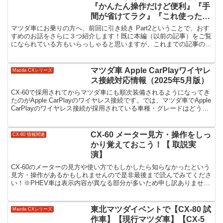
『かんたん操作だけど便利』『手
間が省けてラク』『これ使ったほ
うが安全』
マツダ車にお乗りの方へ、前回に引き続き Part2ということで、おす
すめのお話をさらに３つ紹介します！既に本編（以前の記事）をご覧
になられている方もいらっしゃると思いますが、これまでの記事の中
から個人的なおすすめのお話を３つ紹介します。
マツダ車 Apple CarPlayワイヤレ
Mazda CXシリーズ
ス接続対応情報（2025年5月版）
CX-60で採用されてからマツダ車にも順次装備されるようになってき
たのがApple CarPlayのワイヤレス接続です。では、マツダ車でApple
CarPlayのワイヤレス接続が採用されている車種・グレードはどうな
っているのでしょうか。
CX-60 メーター見方・操作をしっ
CX-60 情報関連
かり覚えておこう！【 取説実
演】
CX-60のメーターの見方や使い方でもしかしたら知らなかったという
見方・操作があるかもしれませんので是非最後まで読んでみてくださ
い！※PHEV車は表示内容が異なる部分が多いため申し訳ありません
が本記事ではPHEV車以外のメーターについてお話しします。
東北マツダイベントで【CX-80 試
Mazda CXシリーズ
作車】【現行マツダ車】【CX-5