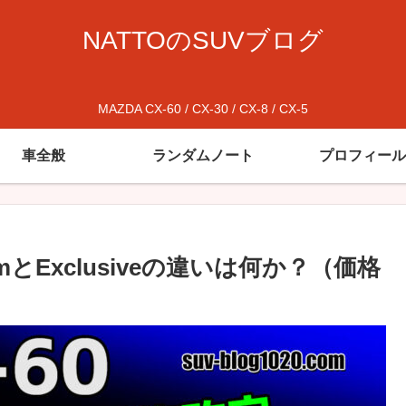
NATTOのSUVブログ
MAZDA CX-60 / CX-30 / CX-8 / CX-5
車全般
ランダムノート
プロフィール
miumとExclusiveの違いは何か？（価格