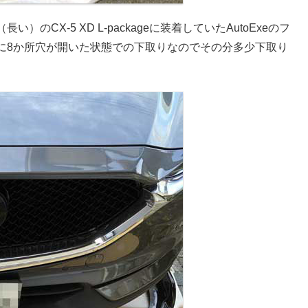
CX-5 XD L-packageに装着していたAutoExeのフ
に8か所穴が開いた状態での下取りなのでその分多少下取り