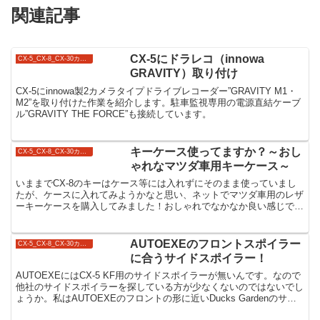
関連記事
CX-5にドラレコ（innowa
CX-5_CX-8_CX-30カスタム
GRAVITY）取り付け
CX-5にinnowa製2カメラタイプドライブレコーダー”GRAVITY M1・
M2”を取り付けた作業を紹介します。駐車監視専用の電源直結ケーブ
ル”GRAVITY THE FORCE”も接続しています。
キーケース使ってますか？～おし
CX-5_CX-8_CX-30カスタム
ゃれなマツダ車用キーケース～
いままでCX-8のキーはケース等には入れずにそのまま使っていまし
たが、ケースに入れてみようかなと思い、ネットでマツダ車用のレザ
ーキーケースを購入してみました！おしゃれでなかなか良い感じで
す！
AUTOEXEのフロントスポイラー
CX-5_CX-8_CX-30カスタム
に合うサイドスポイラー！
AUTOEXEにはCX-5 KF用のサイドスポイラーが無いんです。なので
他社のサイドスポイラーを探している方が少なくないのではないでし
ょうか。私はAUTOEXEのフロントの形に近いDucks Gardenのサイ
ドスポイラーを選びました。