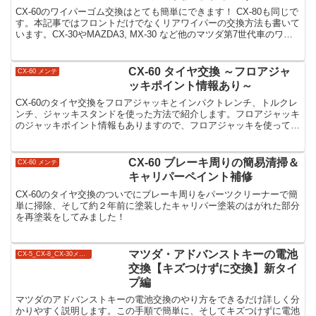
CX-60のワイパーゴム交換はとても簡単にできます！ CX-80も同じで
す。本記事ではフロントだけでなくリアワイパーの交換方法も書いて
います。CX-30やMAZDA3, MX-30 など他のマツダ第7世代車のワイ
パーゴム交換もほぼ同じやり方です。
CX-60 タイヤ交換 ～フロアジャ
CX-60 メンテ
ッキポイント情報あり～
CX-60のタイヤ交換をフロアジャッキとインパクトレンチ、トルクレ
ンチ、ジャッキスタンドを使った方法で紹介します。フロアジャッキ
のジャッキポイント情報もありますので、フロアジャッキを使って
CX-60のタイヤ交換をされる場合の参考にどうぞ。
CX-60 ブレーキ周りの簡易清掃＆
CX-60 メンテ
キャリパーペイント補修
CX-60のタイヤ交換のついでにブレーキ周りをパーツクリーナーで簡
単に掃除、そして約２年前に塗装したキャリパー塗装のはがれた部分
を再塗装をしてみました！
マツダ・アドバンストキーの電池
CX-5_CX-8_CX-30メンテ
交換【キズつけずに交換】新タイ
プ編
マツダのアドバンストキーの電池交換のやり方をできるだけ詳しく分
かりやすく説明します。この手順で簡単に、そしてキズつけずに電池