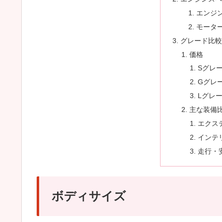
エンジ
モータ
グレード比
価格
Sグレ
Gグレ
Lグレ
主な装備比
エクス
インテ
走行・
ボディサイズ