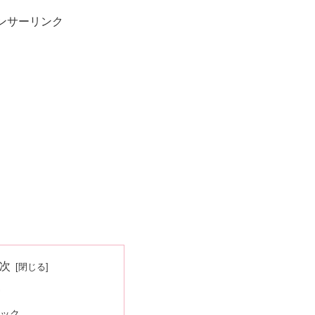
ンサーリンク
次
ズ
ペック